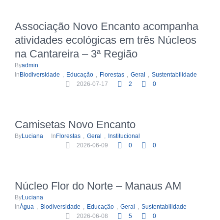
Associação Novo Encanto acompanha
atividades ecológicas em três Núcleos
na Cantareira – 3ª Região
By
admin
In
Biodiversidade
,
Educação
,
Florestas
,
Geral
,
Sustentabilidade
2026-07-17
2
0
Camisetas Novo Encanto
By
Luciana
In
Florestas
,
Geral
,
Institucional
2026-06-09
0
0
Núcleo Flor do Norte – Manaus AM
By
Luciana
In
Água
,
Biodiversidade
,
Educação
,
Geral
,
Sustentabilidade
2026-06-08
5
0