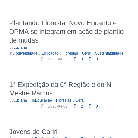
Plantando Floresta: Novo Encanto e
DPMA se integram em ação de plantio
de mudas
By
Luciana
In
Biodiversidade
,
Educação
,
Florestas
,
Geral
,
Sustentabilidade
2026-04-29
0
0
1° Expedição da 6° Região e do N.
Mestre Ramos
By
Luciana
In
Educação
,
Florestas
,
Geral
2026-04-09
2
0
Jovens do Cariri