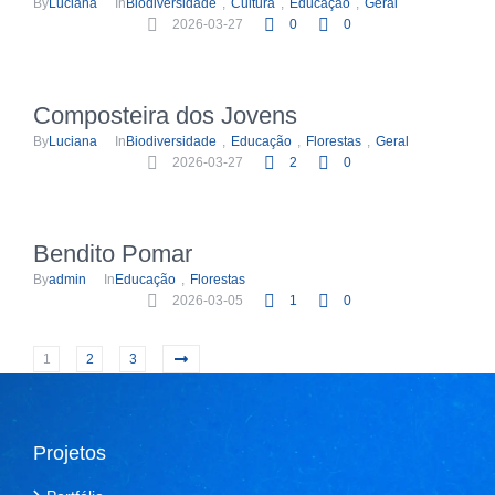
By
Luciana
In
Biodiversidade
,
Cultura
,
Educação
,
Geral
2026-03-27
0
0
Composteira dos Jovens
By
Luciana
In
Biodiversidade
,
Educação
,
Florestas
,
Geral
2026-03-27
2
0
Bendito Pomar
By
admin
In
Educação
,
Florestas
2026-03-05
1
0
1
2
3
Projetos