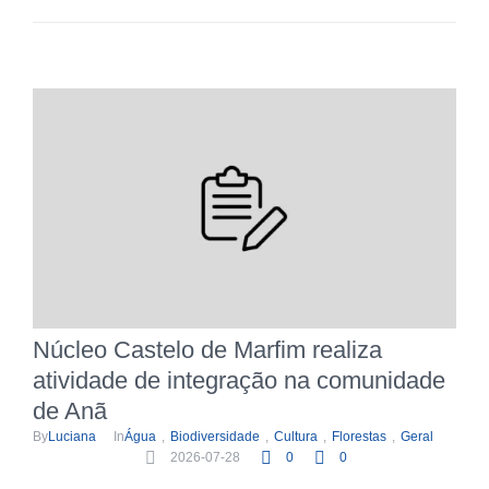
Núcleo Castelo de Marfim realiza
atividade de integração na comunidade
de Anã
By
Luciana
In
Água
,
Biodiversidade
,
Cultura
,
Florestas
,
Geral
2026-07-28
0
0