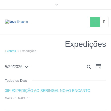
Expedições
Eventos
Expedições
P
N
5/29/2026
P
D
S
a
e
r
i
e
o
a
v
s
Todos os Dias
l
c
e
e
q
u
c
36ª EXPEDIÇÃO AO SERINGAL NOVO ENCANTO
g
r
u
i
a
a
MAIO 27
-
MAIO 31
o
i
r
ç
n
e
s
e
ã