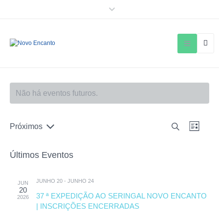
Não há eventos futuros.
P
N
Próximos
P
L
S
a
e
r
i
e
o
s
v
s
l
Últimos Eventos
c
t
e
e
q
u
a
c
g
r
u
i
JUNHO 20
-
JUNHO 24
JUN
a
a
20
o
i
37 ª EXPEDIÇÃO AO SERINGAL NOVO ENCANTO
r
2026
ç
n
e
| INSCRIÇÕES ENCERRADAS
s
e
ã
v
a